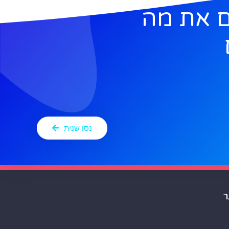
 את מה
נסו שנית
ר