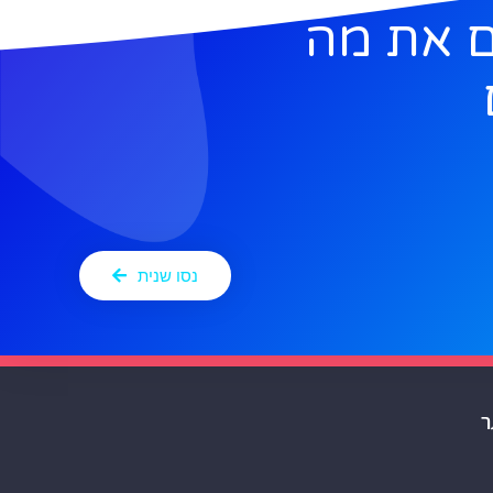
 את מה
נסו שנית
ר