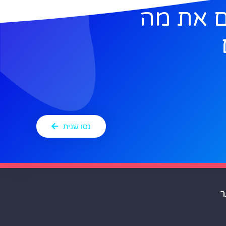
 את מה
נסו שנית
ר