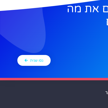
 את מה
נסו שנית
ר