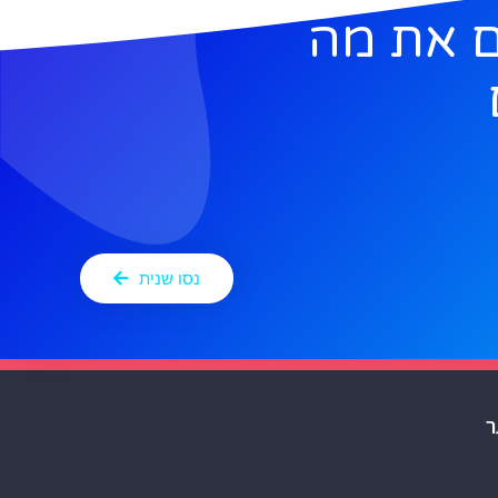
 את מה
נסו שנית
ר